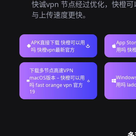
快诚vpn 节点经过优化，快橙可
与上传速度更快。
APK直接下载 快橙可以用
App S
吗 快橙vpn最新官方
用吗 快
下载多节点高速VPN
Windo
macOS版本 – 快橙可以用
用吗 la
吗 fast orange vpn 官方
19
多