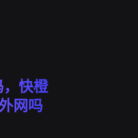
吗，快橙
上外网吗