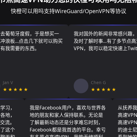
快橙可以用吗支持WireGuard/OpenVPN等协议
算去葡萄牙度假，于是想买一
我对国外的新闻非常感兴趣
冲浪板...点击几下就可以购买
及时了解时事...有了多节点高
所有我需要的东西。
VPN，我可以稳定快速上Twit
Jan V
Chen G
★★★★★
★★★★★
院学习，
我是Facebook用户，喜欢与世界各
从抚养
界各地，
地的朋友和家人保持联系。无论是
高速VP
们交流。
了解最新动态还是分享难忘时刻，
高速VP
现了这个
Facebook都是我首选的平台。幸亏
的迪士